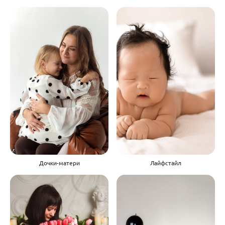
Дочки-матери
Лайфстайл